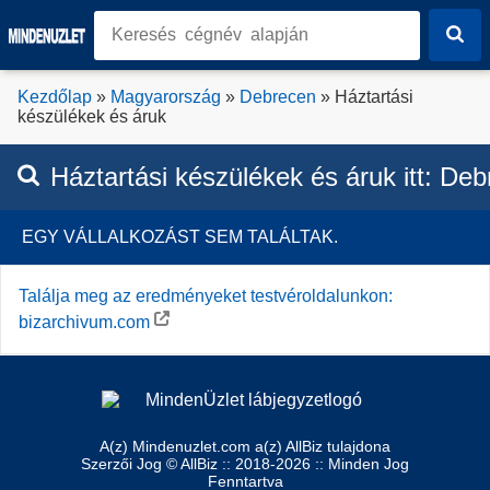
Kezdőlap
»
Magyarország
»
Debrecen
» Háztartási
készülékek és áruk
Háztartási készülékek és áruk
itt:
Deb
EGY VÁLLALKOZÁST SEM TALÁLTAK.
Találja meg az eredményeket testvéroldalunkon:
bizarchivum.com
A(z) Mindenuzlet.com a(z) AllBiz tulajdona
Szerzői Jog © AllBiz :: 2018-2026 :: Minden Jog
Fenntartva