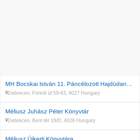
MH Bocskai István 11. Páncélozott Hajdúdandár Könyvtára és Közmű
Debrecen, Füredi út 59-63, 4027 Hungary
Méliusz Juhász Péter Könyvtár
Debrecen, Bem tér 19/D, 4026 Hungary
Méliusz Újkerti Könyvtára