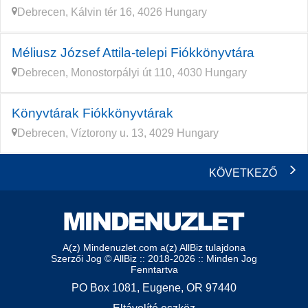
Debrecen, Kálvin tér 16, 4026 Hungary
Méliusz József Attila-telepi Fiókkönyvtára
Debrecen, Monostorpályi út 110, 4030 Hungary
Könyvtárak Fiókkönyvtárak
Debrecen, Víztorony u. 13, 4029 Hungary
KÖVETKEZŐ
A(z) Mindenuzlet.com a(z) AllBiz tulajdona
Szerzői Jog © AllBiz :: 2018-2026 :: Minden Jog
Fenntartva
PO Box 1081, Eugene, OR 97440