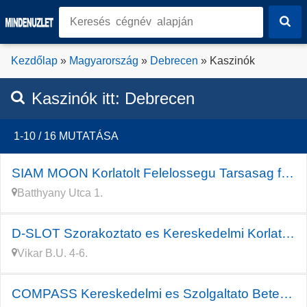
Kezdőlap
»
Magyarország
»
Debrecen
» Kaszinók
Kaszinók
itt:
Debrecen
1-10 / 16 MUTATÁSA
SIAM MOON Korlatolt Felelossegu Tarsasag felszamolas alatt
Batthyany Utca 1.
D-SLOT Szorakoztato es Kereskedelmi Korlatolt Felelossegu
Vikar B.U. 4-6.
COMPASS Kereskedelmi es Szolgaltato Beteti Tarsasag