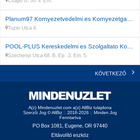
Csapo U. 30. Ii. Em.
Planum97 Kornyezetvedelmi es Kornyezetgazdalkodasi Mernoki Iroda
Tuzer Utca 4.
POOL-PLUS Kereskedelmi es Szolgaltato Korlatolt Felelossegu
Szechenyi Utca 68. B. Ep . 2. Em. 5.
KÖVETKEZŐ
A(z) Mindenuzlet.com a(z) AllBiz tulajdona
Szerzői Jog © AllBiz :: 2018-2026 :: Minden Jog
Fenntartva
PO Box 1081, Eugene, OR 97440
Eltávolító eszköz