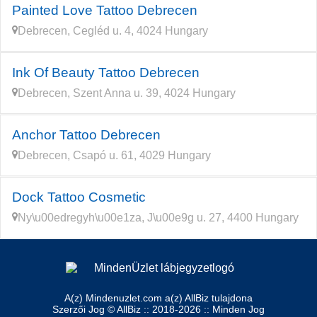
Painted Love Tattoo Debrecen
Debrecen, Cegléd u. 4, 4024 Hungary
Ink Of Beauty Tattoo Debrecen
Debrecen, Szent Anna u. 39, 4024 Hungary
Anchor Tattoo Debrecen
Debrecen, Csapó u. 61, 4029 Hungary
Dock Tattoo Cosmetic
Ny\u00edregyh\u00e1za, J\u00e9g u. 27, 4400 Hungary
A(z) Mindenuzlet.com a(z) AllBiz tulajdona
Szerzői Jog © AllBiz :: 2018-2026 :: Minden Jog