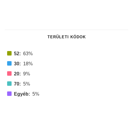
TERÜLETI KÓDOK
52:
63%
30:
18%
20:
9%
70:
5%
Egyéb:
5%