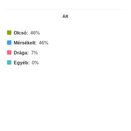
ÁR
Olcsó:
46%
Mérsékelt:
46%
Drága:
7%
Egyéb:
0%