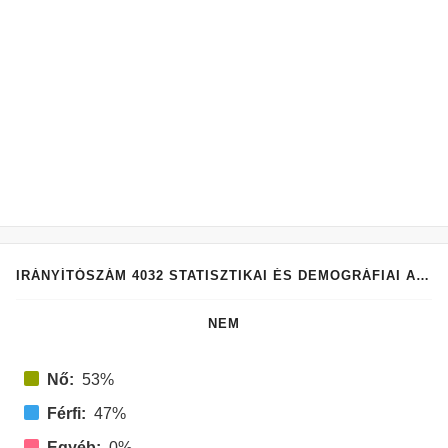
IRÁNYÍTÓSZÁM 4032 STATISZTIKAI ÉS DEMOGRÁFIAI ADATAI
NEM
Nő:
53%
Férfi:
47%
Egyéb:
0%