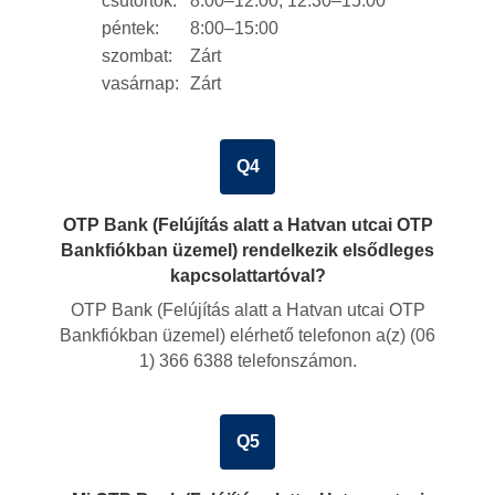
csütörtök:
8:00–12:00, 12:30–15:00
péntek:
8:00–15:00
szombat:
Zárt
vasárnap:
Zárt
Q4
OTP Bank (Felújítás alatt a Hatvan utcai OTP
Bankfiókban üzemel) rendelkezik elsődleges
kapcsolattartóval?
OTP Bank (Felújítás alatt a Hatvan utcai OTP
Bankfiókban üzemel) elérhető telefonon a(z)
(06
1) 366 6388
telefonszámon.
Q5