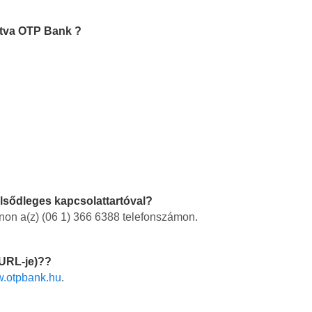
itva OTP Bank ?
lsődleges kapcsolattartóval?
non a(z)
(06 1) 366 6388
telefonszámon.
URL-je)??
.otpbank.hu
.