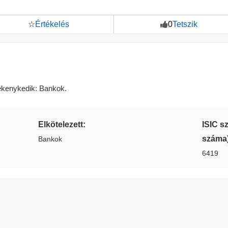
☆
Értékelés
0
Tetszik
ékenykedik: Bankok.
Elkötelezett:
ISIC s
száma
Bankok
6419