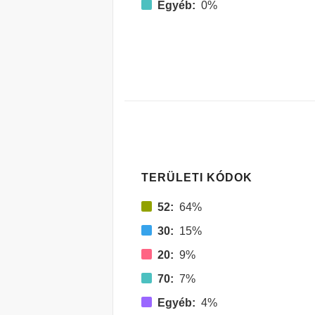
Egyéb:
0%
TERÜLETI KÓDOK
52:
64%
30:
15%
20:
9%
70:
7%
Egyéb:
4%