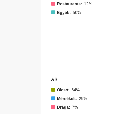
Restaurants:
12%
Egyéb:
50%
ÁR
Olcsó:
64%
Mérsékelt:
29%
Drága:
7%