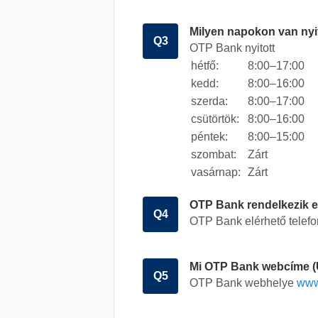
Milyen napokon van ny
Q3
OTP Bank nyitott
hétfő:
8:00–17:00
kedd:
8:00–16:00
szerda:
8:00–17:00
csütörtök:
8:00–16:00
péntek:
8:00–15:00
szombat:
Zárt
vasárnap:
Zárt
OTP Bank rendelkezik e
Q4
OTP Bank elérhető telefo
Mi OTP Bank webcíme (
Q5
OTP Bank webhelye
www