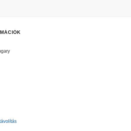
RMÁCIÓK
ngary
ávolítás