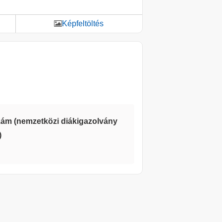
Képfeltöltés
zám (nemzetközi diákigazolvány
)