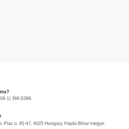
áma?
(06 1) 366 6388
.
?
, Piac u. 45-47, 4025 Hungary, Hajdú-Bihar megye
.